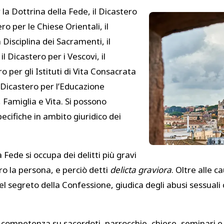
r la Dottrina della Fede, il Dicastero
ro per le Chiese Orientali, il
a Disciplina dei Sacramenti, il
l Dicastero per i Vescovi, il
ro per gli Istituti di Vita Consacrata
il Dicastero per l’Educazione
i, Famiglia e Vita. Si possono
cifiche in ambito giuridico dei
a Fede si occupa dei delitti più gravi
o la persona, e perciò detti
delicta graviora
. Oltre alle 
 del segreto della Confessione, giudica degli abusi sessual
o competenza su sacerdoti, parrocchie, chiese, seminari e 