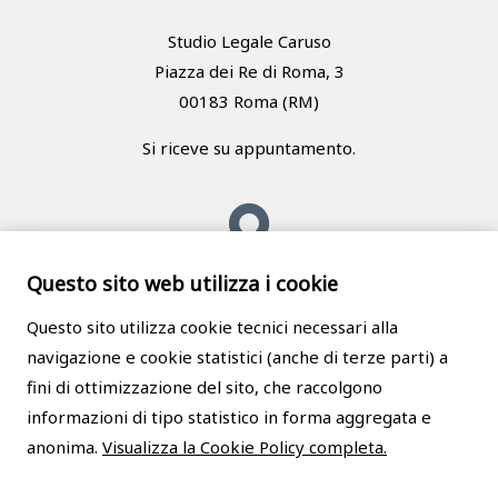
Studio Legale Caruso
Piazza dei Re di Roma, 3
00183 Roma (RM)
Si riceve su appuntamento.
Questo sito web utilizza i cookie
Messina
Questo sito utilizza cookie tecnici necessari alla
navigazione e cookie statistici (anche di terze parti) a
Studio Legale Caruso
fini di ottimizzazione del sito, che raccolgono
Via Giuseppe La Farina, 62
informazioni di tipo statistico in forma aggregata e
98123 Messina (ME)
anonima.
Visualizza la Cookie Policy completa.
Si riceve su appuntamento.